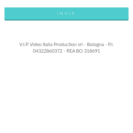
V.I.P. Video Italia Production srl - Bologna - P.I.
04322860372 - REA BO 318691