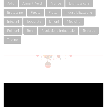
Aglio
Alimenti Verdi
Arance
Disintossicare
Esotossine
Fegato
Frutta
Industrializzazione
Intestini
Ippocrate
Limoni
Medicina
Polmoni
Reni
Rivoluzione Industriale
Te Verde
Tossine