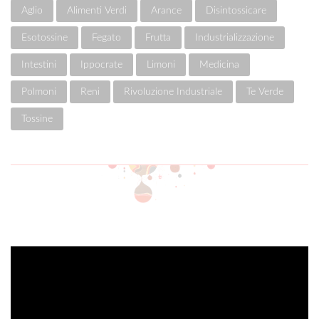
Aglio
Alimenti Verdi
Arance
Disintossicare
Esotossine
Fegato
Frutta
Industrializzazione
Intestini
Ippocrate
Limoni
Medicina
Polmoni
Reni
Rivoluzione Industriale
Te Verde
Tossine