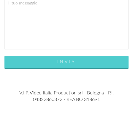
V.I.P. Video Italia Production srl - Bologna - P.I.
04322860372 - REA BO 318691